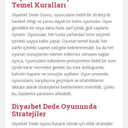
Temel Kuralları
Diyarbet Dede Oyunu, oyuncuların belirli bir strateji ile
hareket ettiği ve şansa dayalı bir bahis oyunudur. Oyun
genellikle bir veya daha fazla zarf içinde gizli sayılarla
oynanır. Oyuncular, her turda zarflardan birini seçerek
içindeki sayıya bahis yapar. Oyunun temel kuralı, her
zarfın içindeki sayının rastgele belirlenmesidir, bu da her
oyunun sonuçlarının tahmin edilemez olmasını sağlar.
Ayrıca, oyuncuların bahislerini yerleştirirken belirli bir süre
içinde karar vermeleri gerekir; bu süre dolduğunda,
bahisler kapanır ve sonuçlar açıklanır. Oyun sırasında
oyuncuların, karşılaşma geçmişini ve istatistiklerini
dikkate alarak stratejilerini belirlemeleri önemlidir, çünkü
bu, kazanma şanslarını artırabilir.
Diyarbet Dede Oyununda
Stratejiler
Diyarbet Dede oyunu başarılı olmak için etkili stratejiler