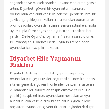
seçenekleri ve yüksek oranlar, kazanç elde etme şansını
artırır. Diyarbet, güvenli bir oyun ortamı sunarak
oyuncuların verilerini korur ve ödeme işlemlerini hızlı bir
şekilde gerçekleştirir. Kullanıcılara sunulan bonuslar ve
promosyonlar, oyun deneyimini zenginleştirirken, mobil
uyumlu platform sayesinde oyuncular, istedikleri her
yerden Dede Oyunu’nu oynama fırsatına sahip olurlar.
Bu avantajlar, Diyarbet Dede Oyununu tercih eden
oyuncular için cazip kılmaktadır.
Diyarbet Hile Yapmanın
Riskleri
Diyarbet Dede oyununda hile yapma girişimleri,
oyuncular için çeşitli riskler doğurabilir. Öncelikle, bahis
siteleri genellikle güvenlik önlemleri ve izleme sistemleri
kullanarak hileli aktiviteleri tespit etmeye çalışır. Hile
yapıldığı tespit edilirse, oyuncuların hesapları askıya
alınabilir veya kalıcı olarak kapatılabilir. Ayrıca, hileye
başvuran oyuncular, güvenilirliklerini kaybederek diğer