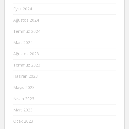
Eylül 2024
Ağustos 2024
Temmuz 2024
Mart 2024
Ağustos 2023
Temmuz 2023
Haziran 2023
Mayıs 2023
Nisan 2023
Mart 2023
Ocak 2023