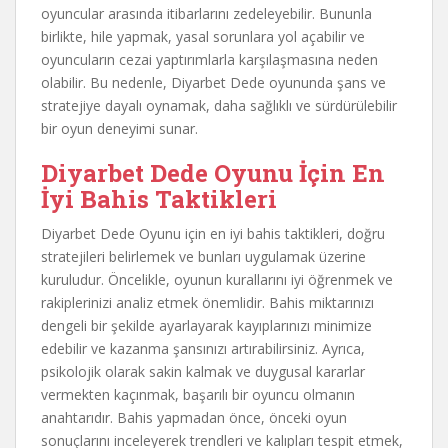
oyuncular arasında itibarlarını zedeleyebilir. Bununla
birlikte, hile yapmak, yasal sorunlara yol açabilir ve
oyuncuların cezai yaptırımlarla karşılaşmasına neden
olabilir. Bu nedenle, Diyarbet Dede oyununda şans ve
stratejiye dayalı oynamak, daha sağlıklı ve sürdürülebilir
bir oyun deneyimi sunar.
Diyarbet Dede Oyunu İçin En
İyi Bahis Taktikleri
Diyarbet Dede Oyunu için en iyi bahis taktikleri, doğru
stratejileri belirlemek ve bunları uygulamak üzerine
kuruludur. Öncelikle, oyunun kurallarını iyi öğrenmek ve
rakiplerinizi analiz etmek önemlidir. Bahis miktarınızı
dengeli bir şekilde ayarlayarak kayıplarınızı minimize
edebilir ve kazanma şansınızı artırabilirsiniz. Ayrıca,
psikolojik olarak sakin kalmak ve duygusal kararlar
vermekten kaçınmak, başarılı bir oyuncu olmanın
anahtarıdır. Bahis yapmadan önce, önceki oyun
sonuçlarını inceleyerek trendleri ve kalıpları tespit etmek,