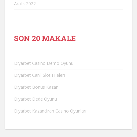
Aralık 2022
SON 20 MAKALE
Diyarbet Casino Demo Oyunu
Diyarbet Canlı Slot Hileleri
Diyarbet Bonus Kazan
Diyarbet Dede Oyunu
Diyarbet Kazandıran Casino Oyunları