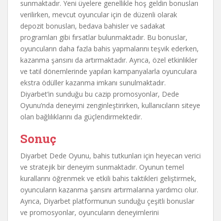
sunmaktadır. Yeni üyelere genellikle hoş geldin bonusları
verilirken, mevcut oyuncular için de düzenli olarak
depozit bonusları, bedava bahisler ve sadakat
programları gibi fırsatlar bulunmaktadır. Bu bonuslar,
oyuncuların daha fazla bahis yapmalarını teşvik ederken,
kazanma şansını da artırmaktadır. Ayrıca, özel etkinlikler
ve tatil dönemlerinde yapılan kampanyalarla oyunculara
ekstra ödüller kazanma imkanı sunulmaktadır.
Diyarbet’in sunduğu bu cazip promosyonlar, Dede
Oyunu’nda deneyimi zenginleştirirken, kullanıcıların siteye
olan bağlılıklarını da güçlendirmektedir.
Sonuç
Diyarbet Dede Oyunu, bahis tutkunları için heyecan verici
ve stratejik bir deneyim sunmaktadır. Oyunun temel
kurallarını öğrenmek ve etkili bahis taktikleri geliştirmek,
oyuncuların kazanma şansını artırmalarına yardımcı olur.
Ayrıca, Diyarbet platformunun sunduğu çeşitli bonuslar
ve promosyonlar, oyuncuların deneyimlerini