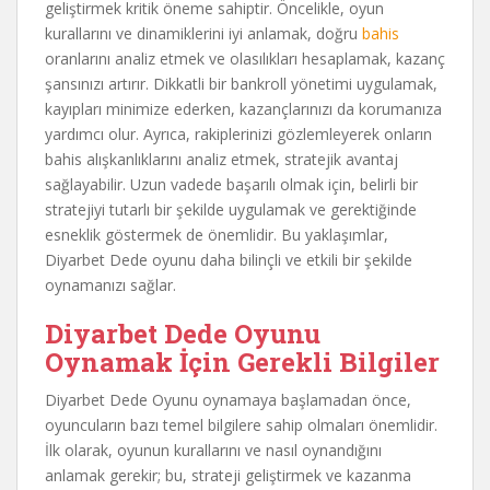
geliştirmek kritik öneme sahiptir. Öncelikle, oyun
kurallarını ve dinamiklerini iyi anlamak, doğru
bahis
oranlarını analiz etmek ve olasılıkları hesaplamak, kazanç
şansınızı artırır. Dikkatli bir bankroll yönetimi uygulamak,
kayıpları minimize ederken, kazançlarınızı da korumanıza
yardımcı olur. Ayrıca, rakiplerinizi gözlemleyerek onların
bahis alışkanlıklarını analiz etmek, stratejik avantaj
sağlayabilir. Uzun vadede başarılı olmak için, belirli bir
stratejiyi tutarlı bir şekilde uygulamak ve gerektiğinde
esneklik göstermek de önemlidir. Bu yaklaşımlar,
Diyarbet Dede oyunu daha bilinçli ve etkili bir şekilde
oynamanızı sağlar.
Diyarbet Dede Oyunu
Oynamak İçin Gerekli Bilgiler
Diyarbet Dede Oyunu oynamaya başlamadan önce,
oyuncuların bazı temel bilgilere sahip olmaları önemlidir.
İlk olarak, oyunun kurallarını ve nasıl oynandığını
anlamak gerekir; bu, strateji geliştirmek ve kazanma