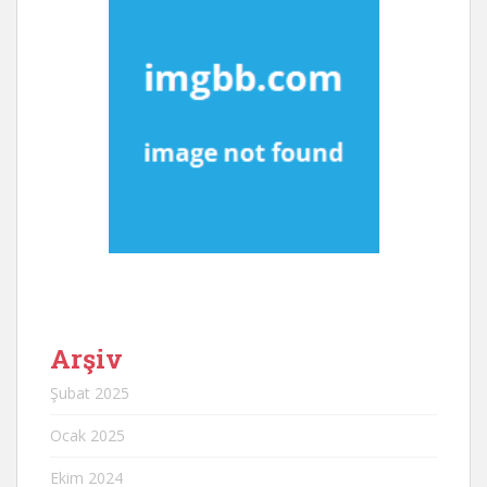
Arşiv
Şubat 2025
Ocak 2025
Ekim 2024