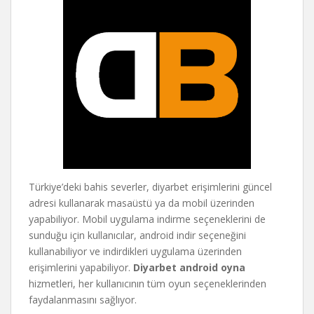
Türkiye’deki bahis severler, diyarbet erişimlerini güncel
adresi kullanarak masaüstü ya da mobil üzerinden
yapabiliyor. Mobil uygulama indirme seçeneklerini de
sunduğu için kullanıcılar, android indir seçeneğini
kullanabiliyor ve indirdikleri uygulama üzerinden
erişimlerini yapabiliyor.
Diyarbet android oyna
hizmetleri, her kullanıcının tüm oyun seçeneklerinden
faydalanmasını sağlıyor.