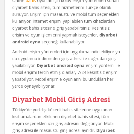
Online
bahis
oyunları için kolay erişim yöntemleri sunan
diyarbet bahis sitesi, tüm hizmetlerini Türkçe olarak
sunuyor. Erişim için masaüstü ve mobil tüm seçenekleri
kullanıyor. İnternet erişimi yapılabilen tüm cihazlardan
diyarbet bahis sitesine giriş yapabilirsiniz. Kesintisiz
erişim ve oyun işlemlerini yapmak isteyenler,
diyarbet
android oyna
seçeneği kullanabiliyor.
Android erişim yöntemleri için uygulama indirilebiliyor ya
da uygulama indirmeden giriş adresi ile doğrudan giriş
yapılabiliyor.
Diyarbet android oyna
erişim yöntemi ile
mobil erişimi tercih etmiş olanlar, 7/24 kesintisiz erişim
yapabiliyor. Mobil erişimle oyunlarını bulundukları her
yerde oynayabiliyorlar.
Diyarbet Mobil Giriş Adresi
Türkiye’de yurtdışı kökenli bahis sitelerine uygulanan
kısıtlamalardan etkilenen diyarbet bahis sitesi, tüm
erişim seçenekleri için giriş adresini değiştiriyor. Mobil
giriş adresi ile masaüstü giriş adresi aynıdır.
Diyarbet