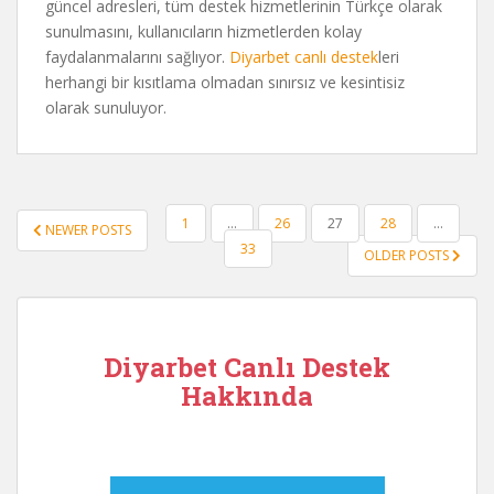
güncel adresleri, tüm destek hizmetlerinin Türkçe olarak
sunulmasını, kullanıcıların hizmetlerden kolay
faydalanmalarını sağlıyor.
Diyarbet canlı destek
leri
herhangi bir kısıtlama olmadan sınırsız ve kesintisiz
olarak sunuluyor.
YAZI
1
…
26
27
28
…
NEWER POSTS
SAYFALAMASI
33
OLDER POSTS
Diyarbet Canlı Destek
Hakkında