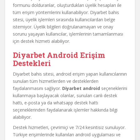
formunu dolduranlar, oluşturdukları üyelik hesapları ile
tüm erişim yöntemlerini kullanabiliyor. Diyarbet bahis
sitesi, üyelik işlemleri sırasında kullanıcılardan belge
istemiyor. Üyelik bilgileri doğrulanamayan ve onay
sorunu yaşayan kullanıcılar, işlemlerinin tamamlanması
için destek hizmeti alabiliyor.
Diyarbet Android Erişim
Destekleri
Diyarbet bahis sitesi, android erişim yapan kullanıcılarının
sunulan tüm hizmetlerden ve desteklerden
faydalanmasını sağlıyor.
Diyarbet android
seçeneklerini
kullanmaya başlayacak olanlar, sunulan canlı destek
hattı, e-posta ya da whatsapp destek hattı
seçeneklerinden faydalanarak işlemler hakkında bilgi
alabiliyor.
Destek hizmetleri, çevrimiçi ve 7/24 kesintisiz sunuluyor.
Türkiye erişimlerinde kullanılan android uygulaması ve