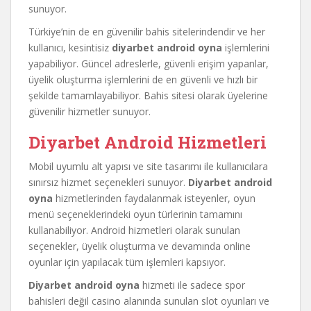
sunuyor.
Türkiye’nin de en güvenilir bahis sitelerindendir ve her
kullanıcı, kesintisiz
diyarbet android oyna
işlemlerini
yapabiliyor. Güncel adreslerle, güvenli erişim yapanlar,
üyelik oluşturma işlemlerini de en güvenli ve hızlı bir
şekilde tamamlayabiliyor. Bahis sitesi olarak üyelerine
güvenilir hizmetler sunuyor.
Diyarbet Android Hizmetleri
Mobil uyumlu alt yapısı ve site tasarımı ile kullanıcılara
sınırsız hizmet seçenekleri sunuyor.
Diyarbet android
oyna
hizmetlerinden faydalanmak isteyenler, oyun
menü seçeneklerindeki oyun türlerinin tamamını
kullanabiliyor. Android hizmetleri olarak sunulan
seçenekler, üyelik oluşturma ve devamında online
oyunlar için yapılacak tüm işlemleri kapsıyor.
Diyarbet android oyna
hizmeti ile sadece spor
bahisleri değil casino alanında sunulan slot oyunları ve