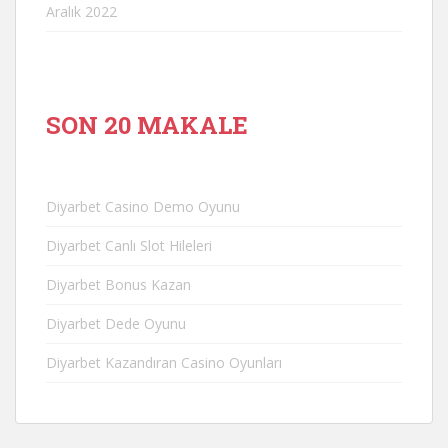
Aralık 2022
SON 20 MAKALE
Diyarbet Casino Demo Oyunu
Diyarbet Canlı Slot Hileleri
Diyarbet Bonus Kazan
Diyarbet Dede Oyunu
Diyarbet Kazandıran Casino Oyunları