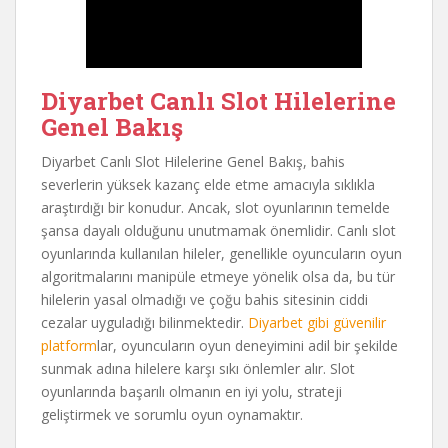
Diyarbet Canlı Slot Hilelerine
Genel Bakış
Diyarbet Canlı Slot Hilelerine Genel Bakış, bahis
severlerin yüksek kazanç elde etme amacıyla sıklıkla
araştırdığı bir konudur. Ancak, slot oyunlarının temelde
şansa dayalı olduğunu unutmamak önemlidir. Canlı slot
oyunlarında kullanılan hileler, genellikle oyuncuların oyun
algoritmalarını manipüle etmeye yönelik olsa da, bu tür
hilelerin yasal olmadığı ve çoğu bahis sitesinin ciddi
cezalar uyguladığı bilinmektedir.
Diyarbet gibi güvenilir
platform
lar, oyuncuların oyun deneyimini adil bir şekilde
sunmak adına hilelere karşı sıkı önlemler alır. Slot
oyunlarında başarılı olmanın en iyi yolu, strateji
geliştirmek ve sorumlu oyun oynamaktır.