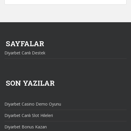
SAYFALAR
Diyarbet Canlı Destek
SON YAZILAR
Diyarbet Casino Demo Oyunu
Diyarbet Canlı Slot Hileleri
Diyarbet Bonus Kazan