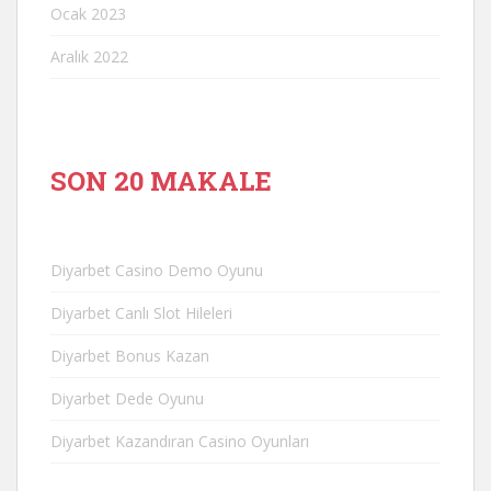
Ocak 2023
Aralık 2022
SON 20 MAKALE
Diyarbet Casino Demo Oyunu
Diyarbet Canlı Slot Hileleri
Diyarbet Bonus Kazan
Diyarbet Dede Oyunu
Diyarbet Kazandıran Casino Oyunları