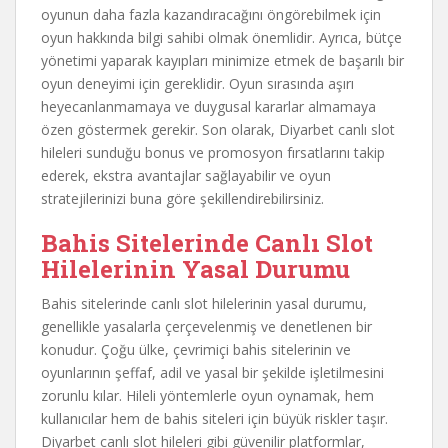
oyunun daha fazla kazandıracağını öngörebilmek için
oyun hakkında bilgi sahibi olmak önemlidir. Ayrıca, bütçe
yönetimi yaparak kayıpları minimize etmek de başarılı bir
oyun deneyimi için gereklidir. Oyun sırasında aşırı
heyecanlanmamaya ve duygusal kararlar almamaya
özen göstermek gerekir. Son olarak, Diyarbet canlı slot
hileleri sunduğu bonus ve promosyon fırsatlarını takip
ederek, ekstra avantajlar sağlayabilir ve oyun
stratejilerinizi buna göre şekillendirebilirsiniz.
Bahis Sitelerinde Canlı Slot
Hilelerinin Yasal Durumu
Bahis sitelerinde canlı slot hilelerinin yasal durumu,
genellikle yasalarla çerçevelenmiş ve denetlenen bir
konudur. Çoğu ülke, çevrimiçi bahis sitelerinin ve
oyunlarının şeffaf, adil ve yasal bir şekilde işletilmesini
zorunlu kılar. Hileli yöntemlerle oyun oynamak, hem
kullanıcılar hem de bahis siteleri için büyük riskler taşır.
Diyarbet canlı slot hileleri gibi güvenilir platformlar,