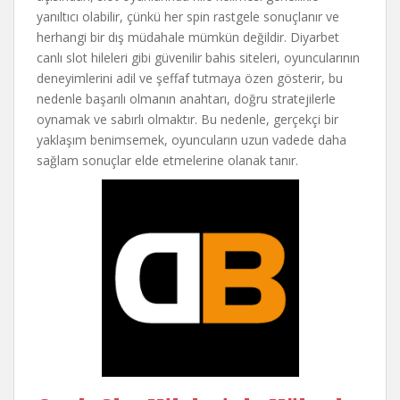
yanıltıcı olabilir, çünkü her spin rastgele sonuçlanır ve
herhangi bir dış müdahale mümkün değildir. Diyarbet
canlı slot hileleri gibi güvenilir bahis siteleri, oyuncularının
deneyimlerini adil ve şeffaf tutmaya özen gösterir, bu
nedenle başarılı olmanın anahtarı, doğru stratejilerle
oynamak ve sabırlı olmaktır. Bu nedenle, gerçekçi bir
yaklaşım benimsemek, oyuncuların uzun vadede daha
sağlam sonuçlar elde etmelerine olanak tanır.