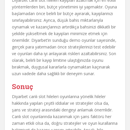
Diyarbet canlı slot hileleri kayıpları azaltmak için en etkili
yöntemlerden biri, bütçe yönetimini iyi yapmaktır. Oyuna
başlamadan önce belirli bir bütçe ayırarak, kayıplarınızı
sınırlayabilirsiniz. Ayrıca, düşük bahis miktarlarıyla
oynamak ve kazançlarınızı artırdıkça bahsinizi dikkatli bir
şekilde yükseltmek de kayıpları minimize etmek için
önemlidir. Diyarbet’in sunduğu demo oyunlar sayesinde,
gerçek para yatırmadan önce stratejilerinizi test edebilir
ve oyunları daha iyi anlayarak riskleri azaltabilirsiniz. Son
olarak, belirli bir kayıp limitine ulaştığınızda oyunu
bırakmak, duygusal kararlarla oynamaktan kaçınarak
uzun vadede daha sağlıklı bir deneyim sunar.
Sonuç
Diyarbet canlı slot hileleri oyunlarına yönelik hileler
hakkında yapılan çeşitli iddialar ve stratejiler olsa da,
şans ve strateji arasındaki dengeyi anlamak önemlidir.
Canlı slot oyunlarında kazanmak için şans faktörü her
zaman etkili olsa da, doğru stratejiler ve oyun kurallarına
hakimiyet de kazanç şansını artırabilir. Ancak, hile