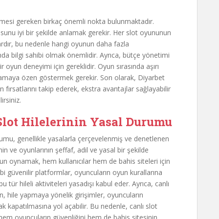
dilmesi gereken birkaç önemli nokta bulunmaktadır.
osunu iyi bir şekilde anlamak gerekir. Her slot oyununun
vardır, bu nedenle hangi oyunun daha fazla
da bilgi sahibi olmak önemlidir. Ayrıca, bütçe yönetimi
r oyun deneyimi için gereklidir. Oyun sırasında aşırı
maya özen göstermek gerekir. Son olarak, Diyarbet
fırsatlarını takip ederek, ekstra avantajlar sağlayabilir
irsiniz.
Slot Hilelerinin Yasal Durumu
durumu, genellikle yasalarla çerçevelenmiş ve denetlenen
in ve oyunlarının şeffaf, adil ve yasal bir şekilde
oyun oynamak, hem kullanıcılar hem de bahis siteleri için
 gibi güvenilir platformlar, oyuncuların oyun kurallarına
tür hileli aktiviteleri yasadışı kabul eder. Ayrıca, canlı
, hile yapmaya yönelik girişimler, oyuncuların
ak kapatılmasına yol açabilir. Bu nedenle, canlı slot
 hem oyuncuların güvenliğini hem de bahis sitesinin