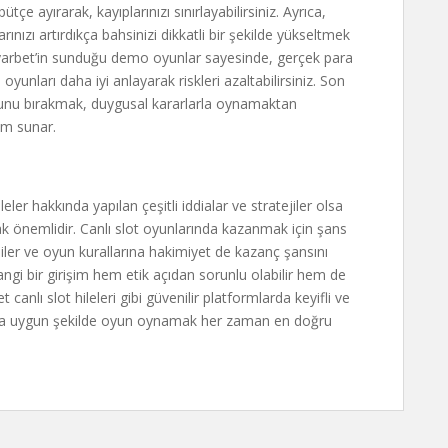
çe ayırarak, kayıplarınızı sınırlayabilirsiniz. Ayrıca,
nızı artırdıkça bahsinizi dikkatli bir şekilde yükseltmek
iyarbet’in sunduğu demo oyunlar sayesinde, gerçek para
 oyunları daha iyi anlayarak riskleri azaltabilirsiniz. Son
a oyunu bırakmak, duygusal kararlarla oynamaktan
im sunar.
leler hakkında yapılan çeşitli iddialar ve stratejiler olsa
ak önemlidir. Canlı slot oyunlarında kazanmak için şans
jiler ve oyun kurallarına hakimiyet de kazanç şansını
hangi bir girişim hem etik açıdan sorunlu olabilir hem de
et canlı slot hileleri gibi güvenilir platformlarda keyifli ve
rına uygun şekilde oyun oynamak her zaman en doğru