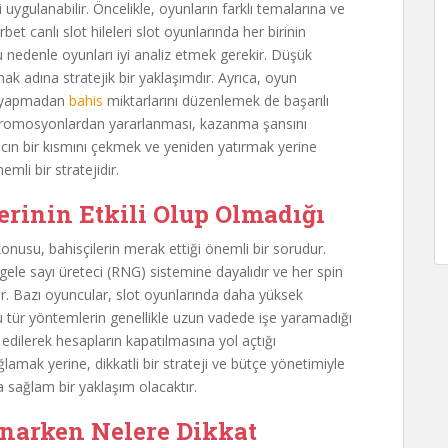
i uygulanabilir. Öncelikle, oyunların farklı temalarına ve
t canlı slot hileleri slot oyunlarında her birinin
bu nedenle oyunları iyi analiz etmek gerekir. Düşük
k adına stratejik bir yaklaşımdır. Ayrıca, oyun
k yapmadan
bahis
miktarlarını düzenlemek de başarılı
e promosyonlardan yararlanması, kazanma şansını
ncın bir kısmını çekmek ve yeniden yatırmak yerine
mli bir stratejidir.
lerinin Etkili Olup Olmadığı
ı konusu, bahisçilerin merak ettiği önemli bir sorudur.
gele sayı üreteci (RNG) sistemine dayalıdır ve her spin
lar. Bazı oyuncular, slot oyunlarında daha yüksek
bu tür yöntemlerin genellikle uzun vadede işe yaramadığı
edilerek hesapların kapatılmasına yol açtığı
lamak yerine, dikkatli bir strateji ve bütçe yönetimiyle
ağlam bir yaklaşım olacaktır.
ynarken Nelere Dikkat